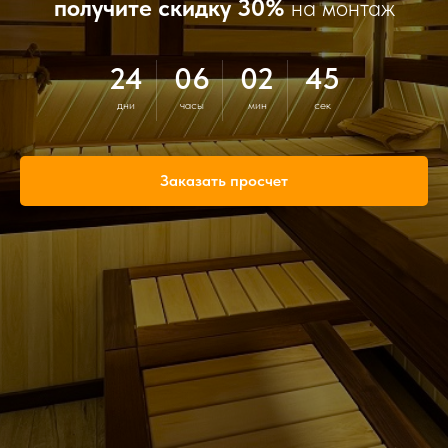
получите скидку 30%
на монтаж
24
06
02
44
дни
часы
мин
сек
Заказать просчет